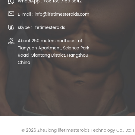
WhatsApp : +86 189 7159 3842
E-mail : info@lifetimesteroids.com
skype : lifetimesteroids
About 250 meters northeast of
Tianyuan Apartment, Science Park
Road, Qiantang District, Hangzhou
China
© 2026 ZheJiang lifetimesteroids Technology Co., Ltd.T