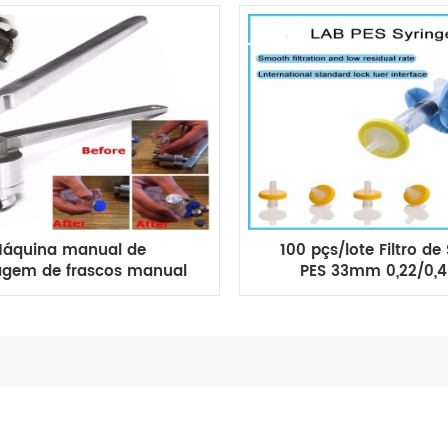
áquina manual de
100 pçs/lote Filtro de
agem de frascos manual
PES 33mm 0,22/0,
 mm com tampa flip-off
Bloqueio luer Interfac
te de garrafa alicate de
Filtro Descartável Lab
tampar
Suprimentos Méd