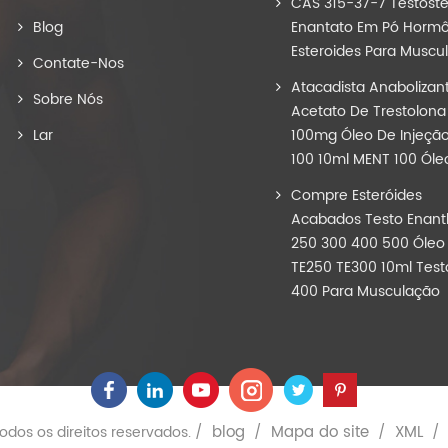
CAS 315-37-7 Testost
Blog
Enantato Em Pó Hormô
Esteroides Para Muscu
Contate-Nos
Atacadista Anabolizan
Sobre Nós
Acetato De Trestolona
Lar
100mg Óleo De Injeçã
100 10ml MENT 100 Óle
Compre Esteróides
Acabados Testo Enant
250 300 400 500 Óleo
TE250 TE300 10ml Test
400 Para Musculação
blog
Mapa do site
XML
odos os direitos reservados. /
/
/
/