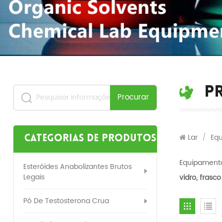
P
Procurar
Lar
/
Eq
Categorias de produtos
Equipamento
Esteróides Anabolizantes Brutos
Legais
vidro, frasco
Pó De Testosterona Crua