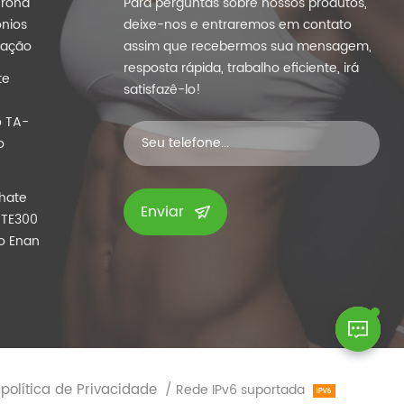
erona
Para perguntas sobre nossos produtos,
nios
deixe-nos e entraremos em contato
lação
assim que recebermos sua mensagem,
resposta rápida, trabalho eficiente, irá
te
satisfazê-lo!
o TA-
o
hate
Enviar
 TE300
o Enan
política de Privacidade
/ Rede IPv6 suportada