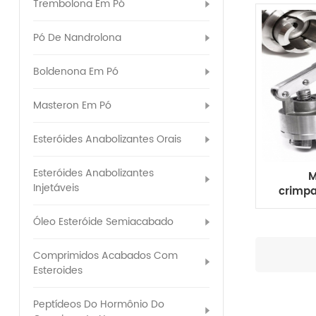
Trembolona Em Pó
Pó De Nandrolona
Boldenona Em Pó
Masteron Em Pó
Esteróides Anabolizantes Orais
Esteróides Anabolizantes
M
Injetáveis
crimp
de 20
alica
Óleo Esteróide Semiacabado
Comprimidos Acabados Com
Esteroides
Peptídeos Do Hormônio Do