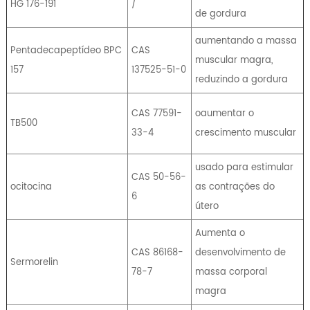
HG 176-191
/
de gordura
aumentando a massa
Pentadecapeptídeo BPC
CAS
muscular magra,
157
137525-51-0
reduzindo a gordura
CAS 77591-
oaumentar o
TB500
33-4
crescimento muscular
usado para estimular
CAS 50-56-
ocitocina
as contrações do
6
útero
Aumenta o
CAS 86168-
desenvolvimento de
Sermorelin
78-7
massa corporal
magra