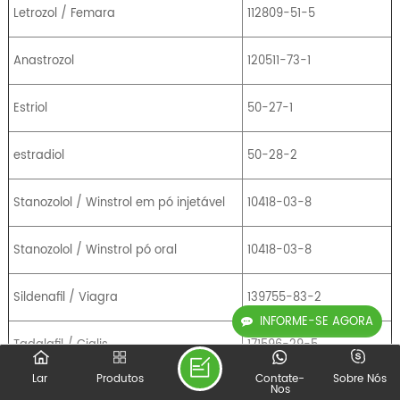
Letrozol / Femara
112809-51-5
Anastrozol
120511-73-1
Estriol
50-27-1
estradiol
50-28-2
Stanozolol / Winstrol em pó injetável
10418-03-8
Stanozolol / Winstrol pó oral
10418-03-8
Sildenafil / Viagra
139755-83-2
INFORME-SE AGORA
Tadalafil / Cialis
171596-29-5
Lar
Produtos
Contate-
Sobre Nós
Nos
Superdrol / Metasterona
3381-88-2