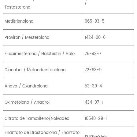
/
Testosterona
Metiltrienolona
965-93-5
Proviron / Mesterolona
1424-00-6
Fluoximesterona / Halotestin / Halo
76-43-7
Dianabol / Metandrostenolona
72-63-9
Anavar/ Oxandrolona
53-39-4
Oximetolona / Anadrol
434-07-1
Citrato de Tamoxifeno/Nolvadex
10540-29-1
Enantato de Drostanolona / Enantato
13425-31-5