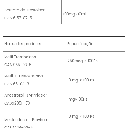
Acetato de Trestolona
100mg×10ml
CAS:6157-87-5
Nome dos produtos
Especificação
Metil Trembolona
250mcg × 100Ps
CAS:965-93-5
Metil-1-Testosterona
10 mg × 100 Ps
CAS:65-04-3
Anastrozol
（
Arimidex
）
1mg×100Ps
CAS:120511-73-1
10 mg × 100 Ps
Mesterolona
（
Proviron
）
CAS:1424-00-6