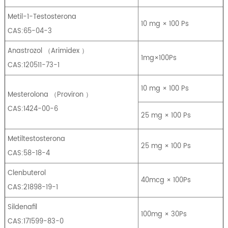
Metil-1-Testosterona
10 mg × 100 Ps
CAS:65-04-3
Anastrozol
（
Arimidex
）
1mg×100Ps
CAS:120511-73-1
10 mg × 100 Ps
Mesterolona
（
Proviron
）
CAS:1424-00-6
25 mg × 100 Ps
Metiltestosterona
25 mg × 100 Ps
CAS:58-18-4
Clenbuterol
40mcg × 100Ps
CAS:21898-19-1
Sildenafil
100mg × 30Ps
CAS:171599-83-0