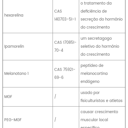
o tratamento da
CAS
deficiência de
hexarelina
140703-51-1
secreção do hormônio
do crescimento
um secretagogo
CAS 170851-
Ipamorelin
seletivo do hormônio
70-4
do crescimento
peptídeo de
CAS 75921-
Melanotano 1
melanocortina
69-6
endógeno
usado por
MGF
/
fisiculturistas e atletas
causar crescimento
PEG-MGF
/
muscular local
específico