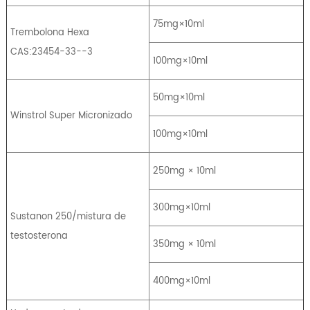
75mg×10ml
Trembolona Hexa
CAS:23454-33--3
100mg×10ml
50mg×10ml
Winstrol Super Micronizado
100mg×10ml
250mg × 10ml
300mg×10ml
Sustanon 250/mistura de
testosterona
350mg × 10ml
400mg×10ml