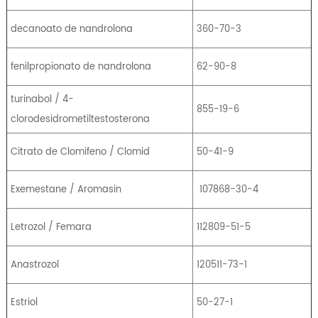
decanoato de nandrolona
360-70-3
fenilpropionato de nandrolona
62-90-8
turinabol / 4-
855-19-6
clorodesidrometiltestosterona
Citrato de Clomifeno / Clomid
50-41-9
Exemestane / Aromasin
107868-30-4
Letrozol / Femara
112809-51-5
Anastrozol
120511-73-1
Estriol
50-27-1