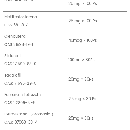
25 mg × 100 Ps
Metiltestosterona
25 mg × 100 Ps
CAS:58-18-4
Clenbuterol
40mcg × 100Ps
CAS:21898-19-1
Sildenafil
100mg × 30Ps
CAS:171599-83-0
Tadalafil
20mg × 30Ps
CAS:171596-29-5
Femara
（
Letrozol
）
2,5 mg × 30 Ps
CAS:112809-51-5
Exemestano
（
Aromasin
）
25mg × 30Ps
CAS:107868-30-4