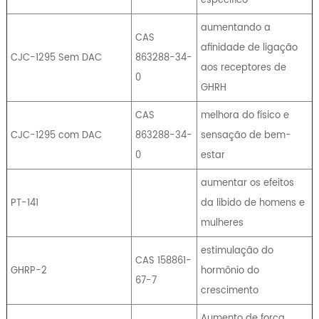
aumentando a
CAS
afinidade de ligação
CJC-1295 Sem DAC
863288-34-
aos receptores de
0
GHRH
CAS
melhora do físico e
CJC-1295 com DAC
863288-34-
sensação de bem-
0
estar
aumentar os efeitos
PT-141
da libido de homens e
mulheres
estimulação do
CAS 158861-
GHRP-2
hormônio do
67-7
crescimento
Aumento de força,