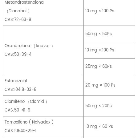
Metandrostenolona
（
Dianabol
）
10 mg × 100 Ps
CAS:72-63-9
50mg × 50Ps
Oxandrolona
（
Anavar
）
10 mg × 100 Ps
CAS:53-39-4
25mg × 60Ps
Estanozolol
20 mg × 100 Ps
CAS:10418-03-8
Clomifeno
（
Clomid
）
50mg × 20Ps
CAS:50-41-9
Tamoxifeno
(
Nolvadex
)
10 mg × 60 Ps
CAS:10540-29-1