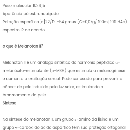
Peso molecular 1024,15
Aparência pó esbranquiçado
Rotação específica[a]22/D: -54 graus (C=0,07g/ 100ml, 10% HAc)
espectro IR de acordo
o que é Melanotan II?
Melanotan II é um análogo sintético do hormônio peptídico α-
melanócito-estimulante (α-MSH) que estimula a melanogênese
e aumenta a excitação sexual. Pode ser usado para prevenir o
câncer de pele induzido pela luz solar, estimulando o
bronzeamento da pele.
Síntese
Na síntese do melanotan II, um grupo ε-amino da lisina e um
grupo γ-carboxi do ácido aspártico têm sua proteção ortogonal