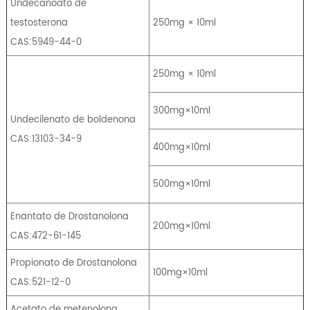
Undecanoato de
testosterona
250mg × 10ml
CAS:5949-44-0
250mg × 10ml
300mg×10ml
Undecilenato de boldenona
CAS:13103-34-9
400mg×10ml
500mg×10ml
Enantato de Drostanolona
200mg×10ml
CAS:472-61-145
Propionato de Drostanolona
100mg×10ml
CAS:521-12-0
Acetato de metenolona