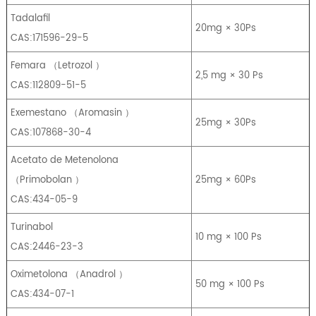
Tadalafil
20mg × 30Ps
CAS:171596-29-5
Femara
（
Letrozol
）
2,5 mg × 30 Ps
CAS:112809-51-5
Exemestano
（
Aromasin
）
25mg × 30Ps
CAS:107868-30-4
Acetato de Metenolona
（
Primobolan
）
25mg × 60Ps
CAS:434-05-9
Turinabol
10 mg × 100 Ps
CAS:2446-23-3
Oximetolona
（
Anadrol
）
50 mg × 100 Ps
CAS:434-07-1