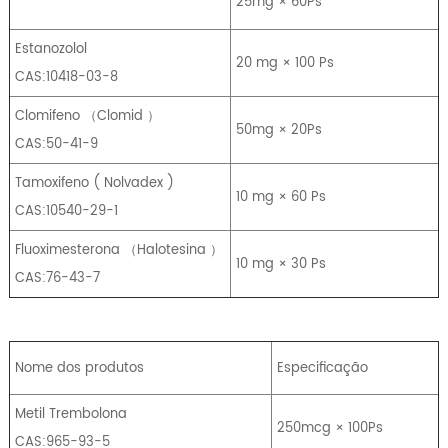
25mg × 60Ps
Estanozolol
20 mg × 100 Ps
CAS:10418-03-8
Clomifeno
（
Clomid
）
50mg × 20Ps
CAS:50-41-9
Tamoxifeno
(
Nolvadex
)
10 mg × 60 Ps
CAS:10540-29-1
Fluoximesterona
（
Halotesina
）
10 mg × 30 Ps
CAS:76-43-7
Nome dos produtos
Especificação
Metil Trembolona
250mcg × 100Ps
CAS:965-93-5