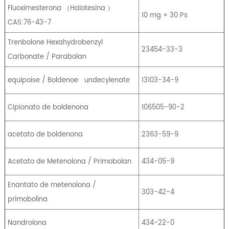
Fluoximesterona
（
Halotesina
）
10 mg × 30 Ps
CAS:76-43-7
Trenbolone Hexahydrobenzyl
23454-33-3
Carbonate / Parabolan
equipoise / Boldenoe
undecylenate
13103-34-9
Cipionato de boldenona
106505-90-2
acetato de boldenona
2363-59-9
Acetato de Metenolona / Primobolan
434-05-9
Enantato de metenolona /
303-42-4
primobolina
Nandrolona
434-22-0