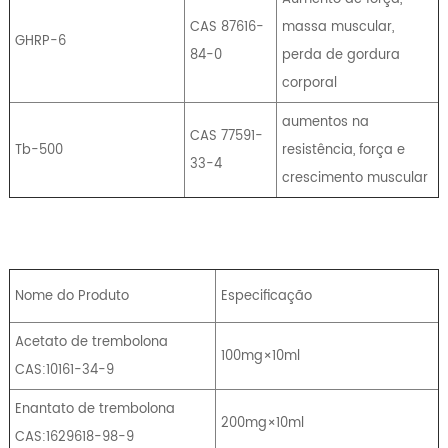
CAS 87616-
massa muscular,
GHRP-6
84-0
perda de gordura
corporal
aumentos na
CAS 77591-
Tb-500
resistência, força e
33-4
crescimento muscular
Nome do Produto
Especificação
Acetato de trembolona
100mg×10ml
CAS:10161-34-9
Enantato de trembolona
200mg×10ml
CAS:1629618-98-9