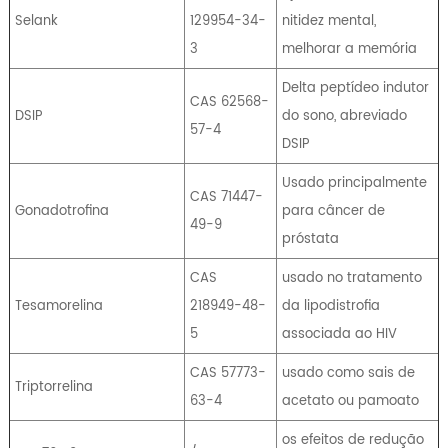
Selank
129954-34-
nitidez mental,
3
melhorar a memória
Delta peptídeo indutor
CAS 62568-
DSIP
do sono, abreviado
57-4
DSIP
Usado principalmente
CAS 71447-
Gonadotrofina
para câncer de
49-9
próstata
CAS
usado no tratamento
Tesamorelina
218949-48-
da lipodistrofia
5
associada ao HIV
CAS 57773-
usado como sais de
Triptorrelina
63-4
acetato ou pamoato
os efeitos de redução