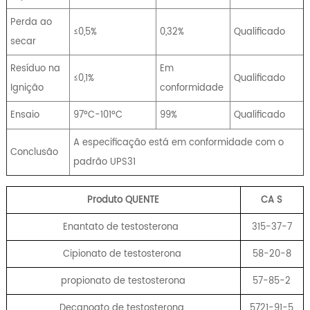
Perda ao
≤0,5%
0,32%
Qualificado
secar
Resíduo na
Em
≤0,1%
Qualificado
Ignição
conformidade
Ensaio
97ºC-101ºC
99%
Qualificado
A especificação está em conformidade com o
Conclusão
padrão UPS31
Produto QUENTE
CA
S
Enantato de testosterona
315-37-7
Cipionato de testosterona
58-20-8
propionato de testosterona
57-85-2
Decanoato de testosterona
5721-91-5