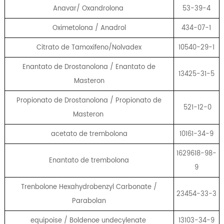
Anavar/ Oxandrolona
53-39-4
Oximetolona / Anadrol
434-07-1
Citrato de Tamoxifeno/Nolvadex
10540-29-1
Enantato de Drostanolona / Enantato de
13425-31-5
Masteron
Propionato de Drostanolona / Propionato de
521-12-0
Masteron
acetato de trembolona
10161-34-9
1629618-98-
Enantato de trembolona
9
Trenbolone Hexahydrobenzyl Carbonate /
23454-33-3
Parabolan
equipoise / Boldenoe undecylenate
13103-34-9