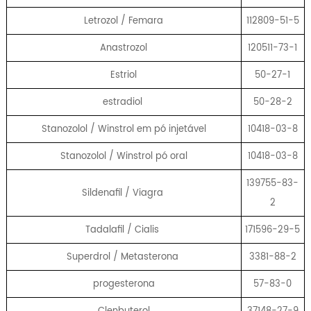
Letrozol / Femara
112809-51-5
Anastrozol
120511-73-1
Estriol
50-27-1
estradiol
50-28-2
Stanozolol / Winstrol em pó injetável
10418-03-8
Stanozolol / Winstrol pó oral
10418-03-8
139755-83-
Sildenafil / Viagra
2
Tadalafil / Cialis
171596-29-5
Superdrol / Metasterona
3381-88-2
progesterona
57-83-0
Clenbuterol
37148-27-9