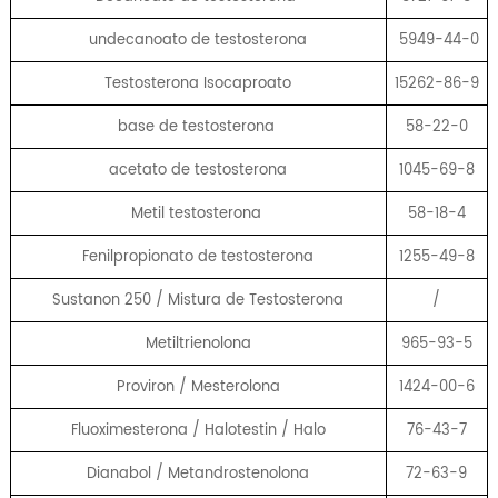
undecanoato de testosterona
5949-44-0
Testosterona Isocaproato
15262-86-9
base de testosterona
58-22-0
acetato de testosterona
1045-69-8
Metil testosterona
58-18-4
Fenilpropionato de testosterona
1255-49-8
Sustanon 250 / Mistura de Testosterona
/
Metiltrienolona
965-93-5
Proviron / Mesterolona
1424-00-6
Fluoximesterona / Halotestin / Halo
76-43-7
Dianabol / Metandrostenolona
72-63-9