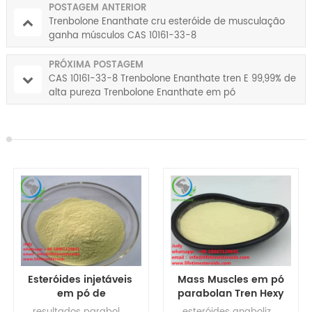
POSTAGEM ANTERIOR
Trenbolone Enanthate cru esteróide de musculação
ganha músculos CAS 10161-33-8
PRÓXIMA POSTAGEM
CAS 10161-33-8 Trenbolone Enanthate tren E 99,99% de
alta pureza Trenbolone Enanthate em pó
Mass Muscles em pó
CAS 23454-33-3
parabolan Tren Hexy
Trenbolone
Tren Hex Hormônio
Hexahydrobenzyl
esteróides anabolizantes legais para construção muscular , pó de testosterona cru, hormônios esteróides, suplementos para ganhos musculares Trenbolone Hex Trenbolone Hex musculação Trenbolone Hex efeitos colaterais Trenbolone Hex dosagem Trenbolone Hex Trenbolone Hexy 100
ciclo parabolan , dosagem parabolan , dosagem parabolan por semana , dosagem parabolan , fórum parabolan , parabolan france , perda de gordura primobolan , parabolan para iniciantes , fórmula parabolan