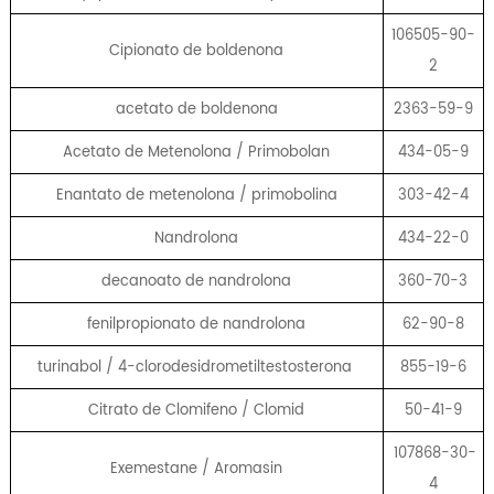
106505-90-
Cipionato de boldenona
2
acetato de boldenona
2363-59-9
Acetato de Metenolona / Primobolan
434-05-9
Enantato de metenolona / primobolina
303-42-4
Nandrolona
434-22-0
decanoato de nandrolona
360-70-3
fenilpropionato de nandrolona
62-90-8
turinabol / 4-clorodesidrometiltestosterona
855-19-6
Citrato de Clomifeno / Clomid
50-41-9
107868-30-
Exemestane / Aromasin
4