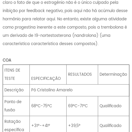
claro o fato de que o estrogênio não é o único culpado pela
inibição por feedback negativo, pois aqui não há acúmulo desse
hormônio para relatar aqui. No entanto, existe alguma atividade
como progestina inerente a este composto, pois a trembolona é
um derivado de 19-nortestosterona (nandrolona) (uma
característica característica desses compostos).
COA
ITENS DE
RESULTADOS
Determinação
TESTE
ESPECIFICAÇÃO
Descrição
Pó Cristalino Amarelo
Ponto de
68ºC-75ºC
69ºC-71ºC
Qualificado
fusão
Rotação
+31º-+41º
+39,5º
Qualificado
específica