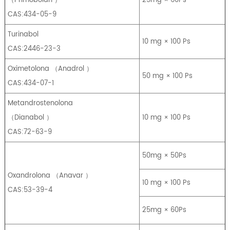
（
Primobolan
）
25mg × 60Ps
CAS:434-05-9
Turinabol
10 mg × 100 Ps
CAS:2446-23-3
Oximetolona
（
Anadrol
）
50 mg × 100 Ps
CAS:434-07-1
Metandrostenolona
（
Dianabol
）
10 mg × 100 Ps
CAS:72-63-9
50mg × 50Ps
Oxandrolona
（
Anavar
）
10 mg × 100 Ps
CAS:53-39-4
25mg × 60Ps