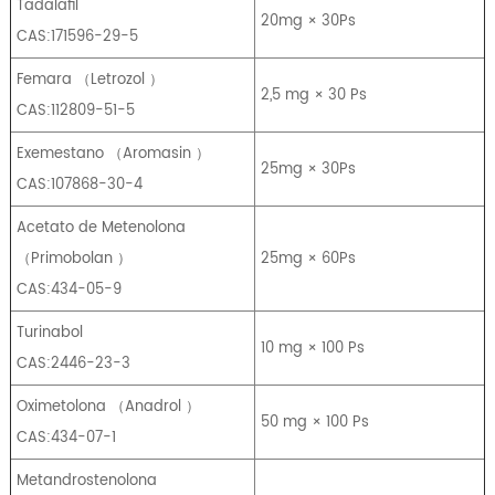
Tadalafil
20mg × 30Ps
CAS:171596-29-5
Femara
（
Letrozol
）
2,5 mg × 30 Ps
CAS:112809-51-5
Exemestano
（
Aromasin
）
25mg × 30Ps
CAS:107868-30-4
Acetato de Metenolona
（
Primobolan
）
25mg × 60Ps
CAS:434-05-9
Turinabol
10 mg × 100 Ps
CAS:2446-23-3
Oximetolona
（
Anadrol
）
50 mg × 100 Ps
CAS:434-07-1
Metandrostenolona