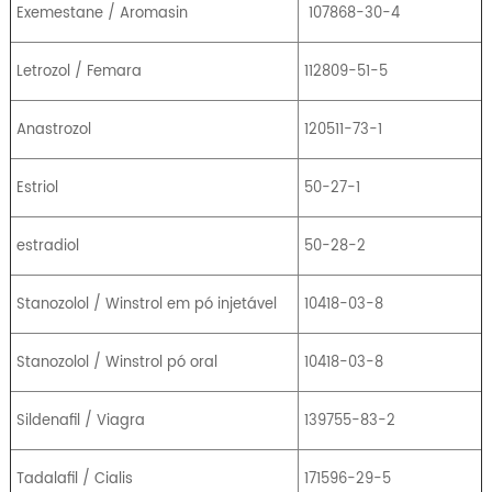
Exemestane / Aromasin
107868-30-4
Letrozol / Femara
112809-51-5
Anastrozol
120511-73-1
Estriol
50-27-1
estradiol
50-28-2
Stanozolol / Winstrol em pó injetável
10418-03-8
Stanozolol / Winstrol pó oral
10418-03-8
Sildenafil / Viagra
139755-83-2
Tadalafil / Cialis
171596-29-5