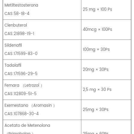
Metiltestosterona
25 mg × 100 Ps
CAS:58-18-4
Clenbuterol
40mcg × 100Ps
CAS:21898-19-1
Sildenafil
100mg × 30Ps
CAS:171599-83-0
Tadalafil
20mg × 30Ps
CAS:171596-29-5
Femara
（
Letrozol
）
2,5 mg × 30 Ps
CAS:112809-51-5
Exemestano
（
Aromasin
）
25mg × 30Ps
CAS:107868-30-4
Acetato de Metenolona