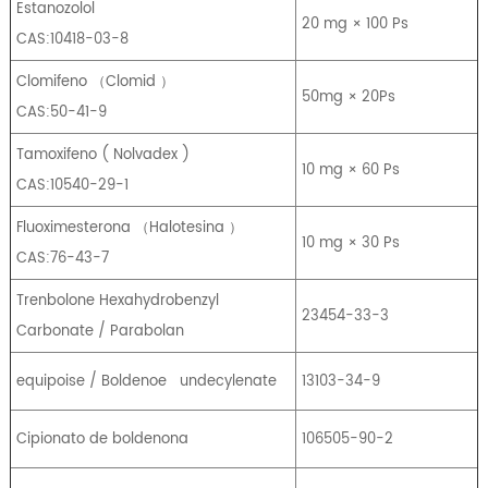
Estanozolol
20 mg × 100 Ps
CAS:10418-03-8
Clomifeno
（
Clomid
）
50mg × 20Ps
CAS:50-41-9
Tamoxifeno
(
Nolvadex
)
10 mg × 60 Ps
CAS:10540-29-1
Fluoximesterona
（
Halotesina
）
10 mg × 30 Ps
CAS:76-43-7
Trenbolone Hexahydrobenzyl
23454-33-3
Carbonate / Parabolan
equipoise / Boldenoe
undecylenate
13103-34-9
Cipionato de boldenona
106505-90-2