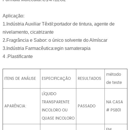
Aplicação:
1.Indústria Auxiliar Têxtil:portador de tintura, agente de
nivelamento, cicatrizante
2.Fragrância e Sabor: o único solvente do Almíscar
3.Indústria Farmacêutica:egin sarnaterapia
4 .Plastificante
método
ITENS DE ANÁLISE
ESPECIFICAÇÃO
RESULTADOS
de teste
LÍQUIDO
TRANSPARENTE
NA CASA
APARÊNCIA:
PASSADO
INCOLORO OU
# PSB01
QUASE INCOLORO
EM