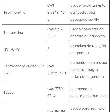
CAS
usado no tratamento
Tesamorelina
218949-48-
da lipodistrofia
5
associada ao HIV
CAS 57773-
usado como sais de
Triptorrelina
63-4
acetato ou pamoato
os efeitos de redução
HG 176-191
/
de gordura
aumentando a massa
Pentadecapeptídeo BPC
CAS
muscular magra,
157
137525-51-0
reduzindo a gordura
CAS 77591-
oaumentar o
TB500
33-4
crescimento muscular
usado para estimular