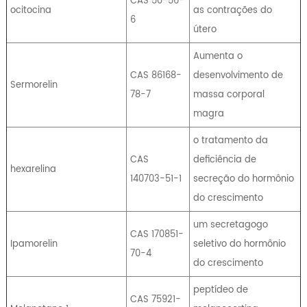
CAS 50-56-
ocitocina
as contrações do
6
útero
Aumenta o
CAS 86168-
desenvolvimento de
Sermorelin
78-7
massa corporal
magra
o tratamento da
CAS
deficiência de
hexarelina
140703-51-1
secreção do hormônio
do crescimento
um secretagogo
CAS 170851-
Ipamorelin
seletivo do hormônio
70-4
do crescimento
peptídeo de
CAS 75921-