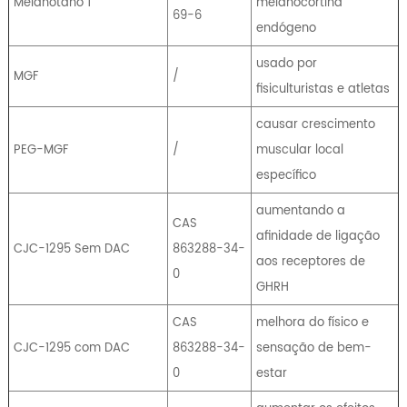
Melanotano 1
melanocortina
69-6
endógeno
usado por
MGF
/
fisiculturistas e atletas
causar crescimento
PEG-MGF
/
muscular local
específico
aumentando a
CAS
afinidade de ligação
CJC-1295 Sem DAC
863288-34-
aos receptores de
0
GHRH
CAS
melhora do físico e
CJC-1295 com DAC
863288-34-
sensação de bem-
0
estar