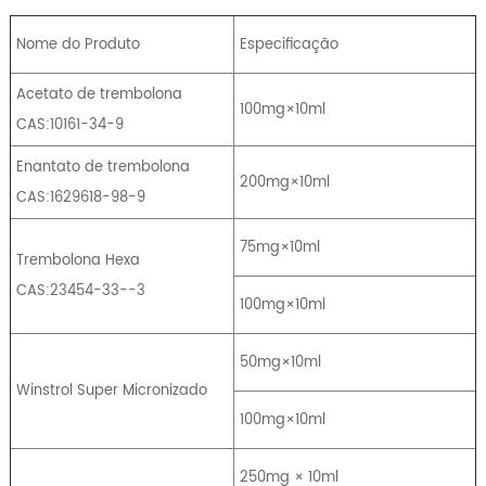
Nome do Produto
Especificação
Acetato de trembolona
100mg×10ml
CAS:10161-34-9
Enantato de trembolona
200mg×10ml
CAS:1629618-98-9
75mg×10ml
Trembolona Hexa
CAS:23454-33--3
100mg×10ml
50mg×10ml
Winstrol Super Micronizado
100mg×10ml
250mg × 10ml