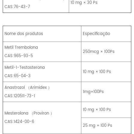
10 mg × 30 Ps
CAS:76-43-7
Nome dos produtos
Especificação
Metil Trembolona
250mcg × 100Ps
CAS:965-93-5
Metil-1-Testosterona
10 mg × 100 Ps
CAS:65-04-3
Anastrozol
（
Arimidex
）
1mg×100Ps
CAS:120511-73-1
10 mg × 100 Ps
Mesterolona
（
Proviron
）
CAS:1424-00-6
25 mg × 100 Ps