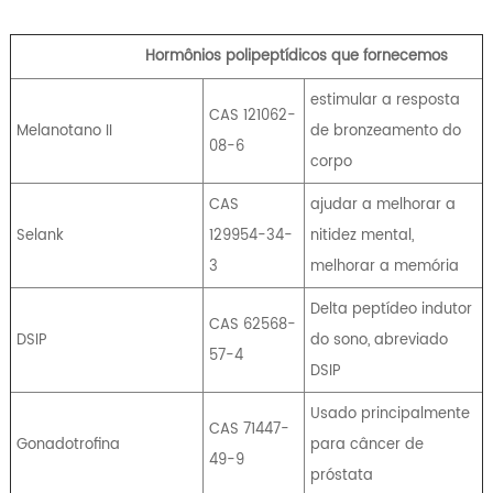
Hormônios polipeptídicos que fornecemos
estimular a resposta
CAS 121062-
Melanotano II
de bronzeamento do
08-6
corpo
CAS
ajudar a melhorar a
Selank
129954-34-
nitidez mental,
3
melhorar a memória
Delta peptídeo indutor
CAS 62568-
DSIP
do sono, abreviado
57-4
DSIP
Usado principalmente
CAS 71447-
Gonadotrofina
para câncer de
49-9
próstata