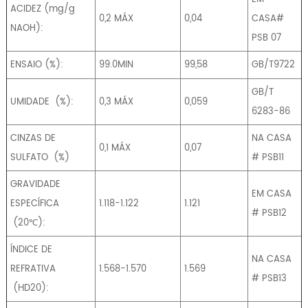
ACIDEZ (mg/g
0,2 MÁX
0,04
CASA#
NAOH):
PSB 07
ENSAIO (%):
99.0MIN
99,58
GB/T9722
GB/T
UMIDADE
(%):
0,3 MÁX
0,059
6283-86
CINZAS DE
NA CASA
0,1 MÁX
0,07
SULFATO
(%)
# PSB11
GRAVIDADE
EM CASA
ESPECÍFICA
1.118-1.122
1.121
# PSB12
(20℃):
ÍNDICE DE
NA CASA
REFRATIVA
1.568-1.570
1.569
# PSB13
(ΗD20):