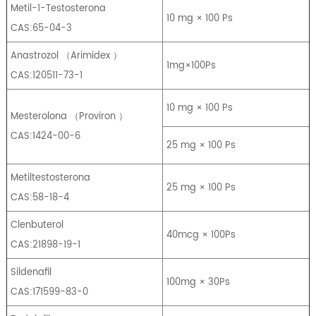
Metil-1-Testosterona
10 mg × 100 Ps
CAS:65-04-3
Anastrozol
（
Arimidex
）
1mg×100Ps
CAS:120511-73-1
10 mg × 100 Ps
Mesterolona
（
Proviron
）
CAS:1424-00-6
25 mg × 100 Ps
Metiltestosterona
25 mg × 100 Ps
CAS:58-18-4
Clenbuterol
40mcg × 100Ps
CAS:21898-19-1
Sildenafil
100mg × 30Ps
CAS:171599-83-0