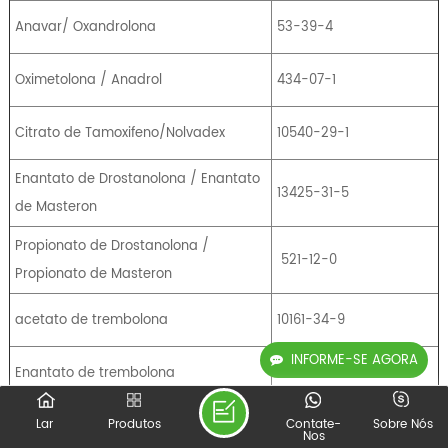
Anavar/ Oxandrolona
53-39-4
Oximetolona / Anadrol
434-07-1
Citrato de Tamoxifeno/Nolvadex
10540-29-1
Enantato de Drostanolona / Enantato
13425-31-5
de Masteron
Propionato de Drostanolona /
521-12-0
Propionato de Masteron
acetato de trembolona
10161-34-9
INFORME-SE AGORA
Enantato de trembolona
1629618-98-9
Trenbolone Hexahydrobenzyl
Lar
Produtos
Contate-
Sobre Nós
23454-33-3
Nos
Carbonate / Parabolan