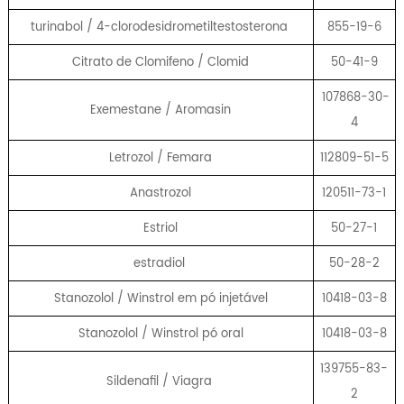
turinabol / 4-clorodesidrometiltestosterona
855-19-6
Citrato de Clomifeno / Clomid
50-41-9
107868-30-
Exemestane / Aromasin
4
Letrozol / Femara
112809-51-5
Anastrozol
120511-73-1
Estriol
50-27-1
estradiol
50-28-2
Stanozolol / Winstrol em pó injetável
10418-03-8
Stanozolol / Winstrol pó oral
10418-03-8
139755-83-
Sildenafil / Viagra
2