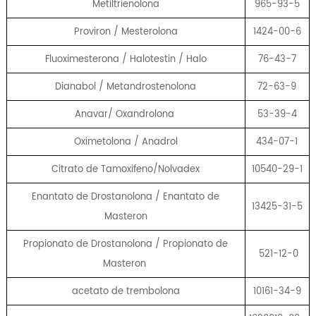
Metiltrienolona
965-93-5
Proviron / Mesterolona
1424-00-6
Fluoximesterona / Halotestin / Halo
76-43-7
Dianabol / Metandrostenolona
72-63-9
Anavar/ Oxandrolona
53-39-4
Oximetolona / Anadrol
434-07-1
Citrato de Tamoxifeno/Nolvadex
10540-29-1
Enantato de Drostanolona / Enantato de
13425-31-5
Masteron
Propionato de Drostanolona / Propionato de
521-12-0
Masteron
acetato de trembolona
10161-34-9