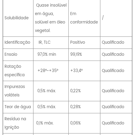
Quase insolúvel
em água,
Em
Solubilidade
/
solúvel em óleo
conformidade
vegetal.
Identificação
IR, TLC
Positivo
Qualificado
Ensaio
97,0% min
99,19%
Qualificado
Rotação
+28°~+35°
+33,4°
Qualificado
específica
Impurezas
0,5% máx.
0,22%
Qualificado
voláteis
Teor de água
0,5% máx.
0,28%
Qualificado
Resíduo na
0,1% máx.
0,06%
Qualificado
Ignição