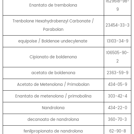
1629618-98-
Enantato de trembolona
9
Trenbolone Hexahydrobenzyl Carbonate /
23454-33-3
Parabolan
equipoise / Boldenoe undecylenate
13103-34-9
106505-90-
Cipionato de boldenona
2
acetato de boldenona
2363-59-9
Acetato de Metenolona / Primobolan
434-05-9
Enantato de metenolona / primobolina
303-42-4
Nandrolona
434-22-0
decanoato de nandrolona
360-70-3
fenilpropionato de nandrolona
62-90-8