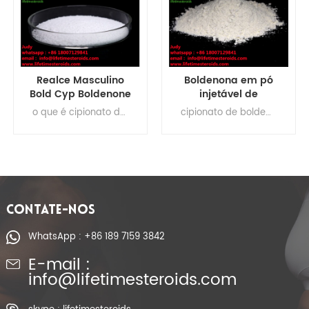
Boldenona em pó
CAS 106505-90-2
injetável de
Hormônios
esteroides
esteroides
cipionato de boldenona reddit, ciclo de cipionato de boldenona, dosagem de cipionato de boldenona, receita de cipionato de boldenona, venda de cipionato de boldenona, ciclo de boldenona e cipionato
esteróides anabolizantes legais para construção muscular , pó de testosterona cru, hormônios esteróides, suplementos para ganhos musculares Boldenone Cypionate ciclo Boldenone Cypionate meia-vida Boldenone Cypionate efeitos colaterais Dosagem de Boldenone Cypionate Boldenone Cypionate para venda Receita de Boldenone Cyp Boldenone Cyp
farmacêuticos
anabolizantes
cipionato de
injetáveis ​​Boldenone
boldenona para
Cyp Best esteroides
musculação
CONTATE-NOS
WhatsApp : +86 189 7159 3842
E-mail :
info@lifetimesteroids.com