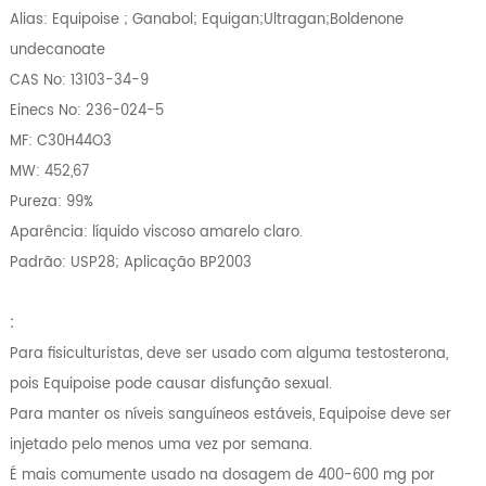
Alias: Equipoise ; Ganabol; Equigan;Ultragan;Boldenone
undecanoate
CAS No: 13103-34-9
Einecs No: 236-024-5
MF: C30H44O3
MW: 452,67
Pureza: 99%
Aparência: líquido viscoso amarelo claro.
Padrão: USP28; Aplicação BP2003
:
Para fisiculturistas, deve ser usado com alguma testosterona,
pois Equipoise pode causar disfunção sexual.
Para manter os níveis sanguíneos estáveis, Equipoise deve ser
injetado pelo menos uma vez por semana.
É mais comumente usado na dosagem de 400-600 mg por