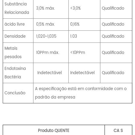
Substância
3,0% máx.
<3,0%
Qualificado
Relacionada
ácido livre
0,5% máx.
0,16%
Qualificado
Densidade
1,020~1,035
1.03
Qualificado
Metais
10PPm máx.
<10PPm
Qualificado
pesados
Endotoxina
Indetectável
Indetectável
Qualificado
Bactéria
A especificação está em conformidade com o
Conclusão
padrão da empresa
Produto QUENTE
CA
S