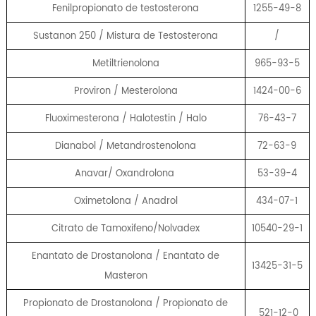
Fenilpropionato de testosterona
1255-49-8
Sustanon 250 / Mistura de Testosterona
/
Metiltrienolona
965-93-5
Proviron / Mesterolona
1424-00-6
Fluoximesterona / Halotestin / Halo
76-43-7
Dianabol / Metandrostenolona
72-63-9
Anavar/ Oxandrolona
53-39-4
Oximetolona / Anadrol
434-07-1
Citrato de Tamoxifeno/Nolvadex
10540-29-1
Enantato de Drostanolona / Enantato de
13425-31-5
Masteron
Propionato de Drostanolona / Propionato de
521-12-0