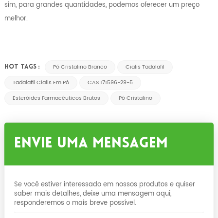
sim, para grandes quantidades, podemos oferecer um preço
melhor.
Pó Cristalino Branco
Cialis Tadalafil
HOT TAGS :
Tadalafil Cialis Em Pó
CAS 171596-29-5
Esteróides Farmacêuticos Brutos
Pó Cristalino
Envie Uma Mensagem
Se você estiver interessado em nossos produtos e quiser
saber mais detalhes, deixe uma mensagem aqui,
responderemos o mais breve possível.