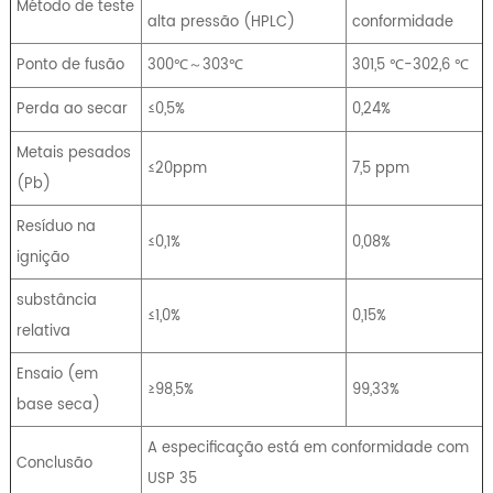
Método de teste
alta pressão (HPLC)
conformidade
Ponto de fusão
300℃～303℃
301,5 ℃-302,6 ℃
Perda ao secar
≤0,5%
0,24%
Metais pesados ​​
≤20ppm
7,5 ppm
(Pb)
Resíduo na
≤0,1%
0,08%
ignição
substância
≤1,0%
0,15%
relativa
Ensaio (em
≥98,5%
99,33%
base seca)
A especificação está em conformidade com
Conclusão
USP 35