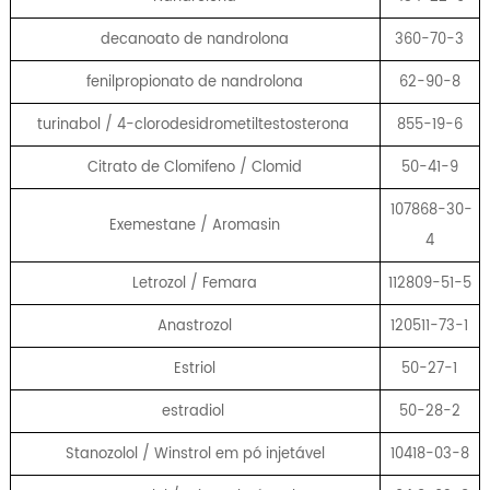
decanoato de nandrolona
360-70-3
fenilpropionato de nandrolona
62-90-8
turinabol / 4-clorodesidrometiltestosterona
855-19-6
Citrato de Clomifeno / Clomid
50-41-9
107868-30-
Exemestane / Aromasin
4
Letrozol / Femara
112809-51-5
Anastrozol
120511-73-1
Estriol
50-27-1
estradiol
50-28-2
Stanozolol / Winstrol em pó injetável
10418-03-8