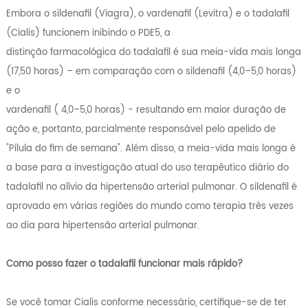
Embora o sildenafil (Viagra), o vardenafil (Levitra) e o tadalafil
(Cialis) funcionem inibindo o PDE5, a
distinção farmacológica do tadalafil é sua meia-vida mais longa
(17,50 horas) – em comparação com o sildenafil (4,0–5,0 horas)
e o
vardenafil ( 4,0–5,0 horas) - resultando em maior duração de
ação e, portanto, parcialmente responsável pelo apelido de
"Pílula do fim de semana". Além disso, a meia-vida mais longa é
a base para a investigação atual do uso terapêutico diário do
tadalafil no alívio da hipertensão arterial pulmonar. O sildenafil é
aprovado em várias regiões do mundo como terapia três vezes
ao dia para hipertensão arterial pulmonar.
Como posso fazer o tadalafil funcionar mais rápido?
Se você tomar Cialis conforme necessário, certifique-se de ter