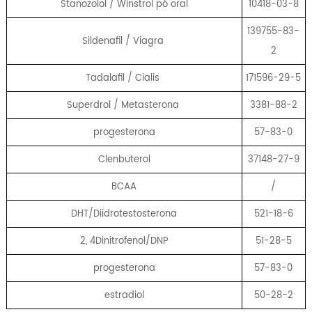
Stanozolol / Winstrol pó oral
10418-03-8
139755-83-
Sildenafil / Viagra
2
Tadalafil / Cialis
171596-29-5
Superdrol / Metasterona
3381-88-2
progesterona
57-83-0
Clenbuterol
37148-27-9
BCAA
/
DHT/Diidrotestosterona
521-18-6
2, 4Dinitrofenol/DNP
51-28-5
progesterona
57-83-0
estradiol
50-28-2