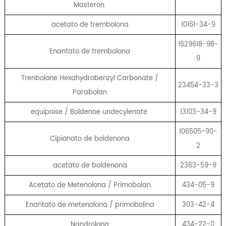
Masteron
acetato de trembolona
10161-34-9
1629618-98-
Enantato de trembolona
9
Trenbolone Hexahydrobenzyl Carbonate /
23454-33-3
Parabolan
equipoise / Boldenoe undecylenate
13103-34-9
106505-90-
Cipionato de boldenona
2
acetato de boldenona
2363-59-9
Acetato de Metenolona / Primobolan
434-05-9
Enantato de metenolona / primobolina
303-42-4
Nandrolona
434-22-0