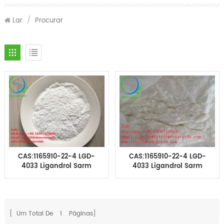
Lar
/
Procurar
CAS:1165910-22-4 LGD-
CAS:1165910-22-4 LGD-
4033 Ligandrol Sarm
4033 Ligandrol Sarm
Powder LGD-4033
Comprimidos 60
unidades/frasco
[ Um Total De
1
Páginas]