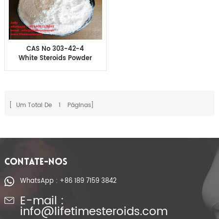
CAS No 303-42-4
White Steroids Powder
Methenolone
Enanthate primobolan
enanthate Para
Construção Muscular
[ Um Total De
1
Páginas]
CONTATE-NOS
WhatsApp : +86 189 7159 3842
E-mail :
info@lifetimesteroids.com