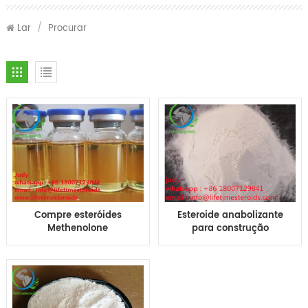
Lar
/
Procurar
Compre esteróides
Esteroide anabolizante
Methenolone
para construção
Enanthate 100mg
muscular primo e
200mg injeção de óleo
primo enantato para
primo-100 primo 200
musculação CAS 303-
mg 10ml
42-4