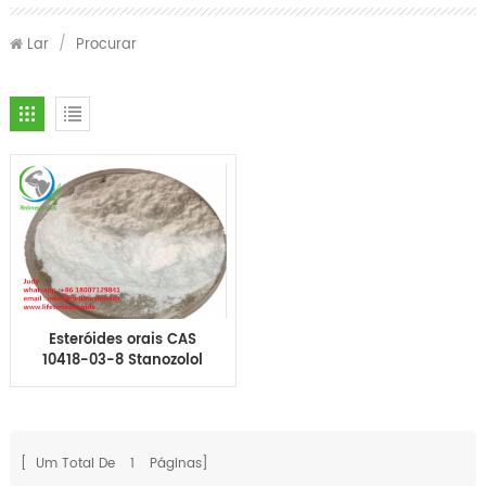
Lar
/
Procurar
Esteróides orais CAS
10418-03-8 Stanozolol
Winstrol winny para
musculação
[ Um Total De
1
Páginas]