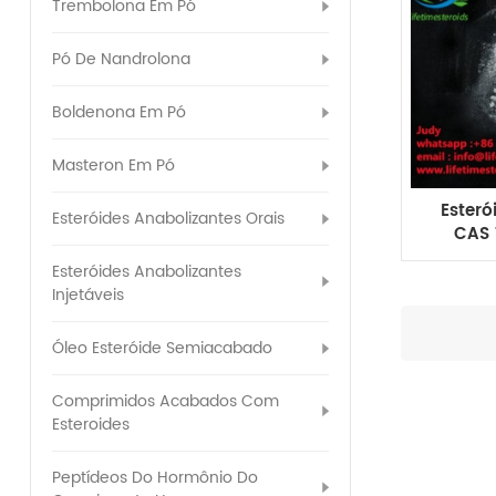
Trembolona Em Pó
Pó De Nandrolona
Boldenona Em Pó
Masteron Em Pó
Esteró
Esteróides Anabolizantes Orais
CAS 
W
Esteróides Anabolizantes
cr
Injetáveis
Óleo Esteróide Semiacabado
Comprimidos Acabados Com
Esteroides
Peptídeos Do Hormônio Do