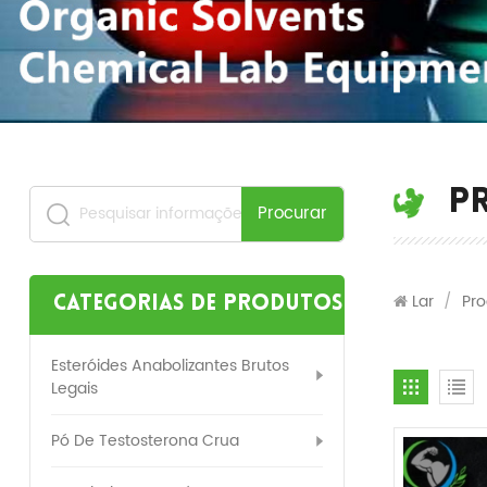
P
Procurar
Lar
/
Pro
Categorias de produtos
Esteróides Anabolizantes Brutos
Legais
Pó De Testosterona Crua