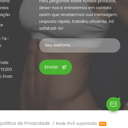
erona
Para perguntas sobre nossos produtos,
nios
deixe-nos e entraremos em contato
lação
assim que recebermos sua mensagem,
resposta rápida, trabalho eficiente, irá
te
satisfazê-lo!
o TA-
o
hate
Enviar
 TE300
o Enan
política de Privacidade
/ Rede IPv6 suportada