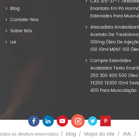
CAS 315-37-7 Testost
Blog
Enantato Em Pó Hormô
Esteroides Para Muscu
Contate-Nos
Atacadista Anabolizan
Sobre Nós
Acetato De Trestolona
Lar
100mg Óleo De Injeçã
100 10ml MENT 100 Óle
Compre Esteróides
Acabados Testo Enant
250 300 400 500 Óleo
TE250 TE300 10ml Test
400 Para Musculação
blog
Mapa do site
XML
odos os direitos reservados. /
/
/
/