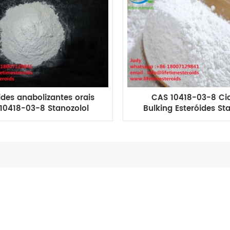
ides anabolizantes orais
CAS 10418-03-8 Cic
10418-03-8 Stanozolol
Bulking Esteróides St
instrol winny para
Winstrol winny Que
escimento muscular
Gordura