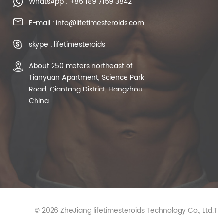
WhatsApp : +86 189 7159 3842
E-mail : info@lifetimesteroids.com
skype : lifetimesteroids
About 250 meters northeast of
Tianyuan Apartment, Science Park
Road, Qiantang District, Hangzhou
China
© 2026 ZheJiang lifetimesteroids Technology Co., Ltd.T