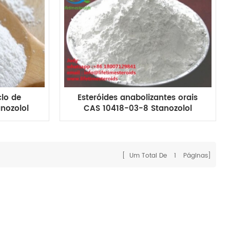
lo de
Esteróides anabolizantes orais
anozolol
CAS 10418-03-8 Stanozolol
ima de
Winstrol winny para
crescimento muscular
[ Um Total De
1
Páginas]