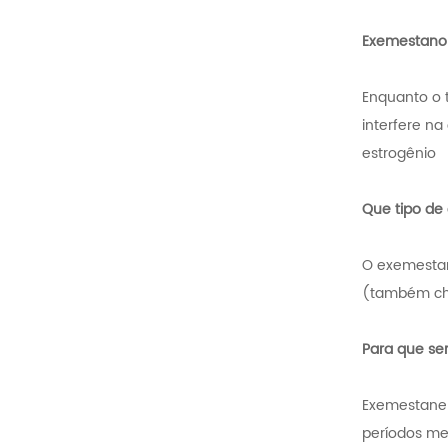
Exemestano
Enquanto o 
interfere n
estrogênio
Que tipo de
O exemestan
(também cha
Para que s
Exemestane 
períodos me