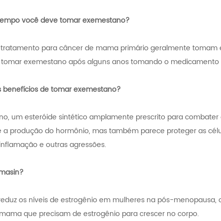
 tempo você deve tomar exemestano?
tratamento para câncer de mama primário geralmente tomam e
tomar exemestano após alguns anos tomando o medicamento p
s benefícios de tomar exemestano?
o, um esteróide sintético amplamente prescrito para combate
e a produção do hormônio, mas também parece proteger as célul
, inflamação e outras agressões.
omasin?
reduz os níveis de estrogênio em mulheres na pós-menopausa, o
mama que precisam de estrogênio para crescer no corpo.