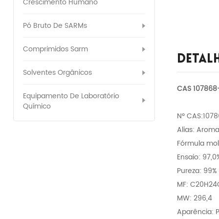
Crescimento Humano
Pó Bruto De SARMs
Comprimidos Sarm
Detal
Solventes Orgânicos
CAS 107868-
Equipamento De Laboratório
Químico
Nº CAS:107
Alias: Arom
Fórmula mo
Ensaio: 97,0
Pureza: 99%
MF: C20H24
MW: 296,4
Aparência: P