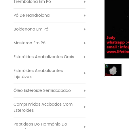
Trembolona Em Pó
Pó De Nandrolona
Boldenona Em Pó
Masteron Em Pó
Esteróides Anabolizantes Orais
Esteróides Anabolizantes
Injetáveis
Óleo Esteróide Semiacabado
Comprimidos Acabados Com
Esteroides
Peptídeos Do Hormônio Do