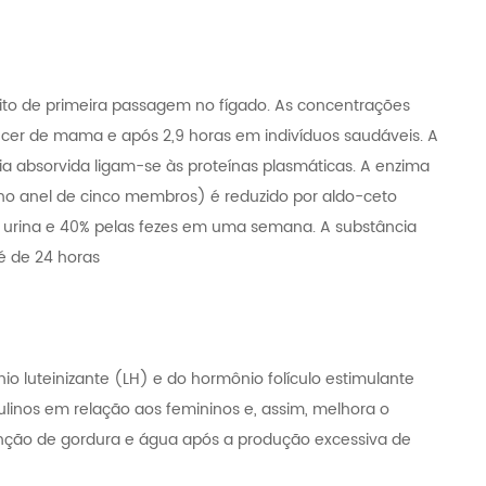
ito de primeira passagem no fígado. As concentrações
ncer de mama e após 2,9 horas em indivíduos saudáveis. A
ia absorvida ligam-se às proteínas plasmáticas. A enzima
(no anel de cinco membros) é reduzido por aldo-ceto
la urina e 40% pelas fezes em uma semana. A substância
é de 24 horas
 luteinizante (LH) e do hormônio folículo estimulante
linos em relação aos femininos e, assim, melhora o
ção de gordura e água após a produção excessiva de