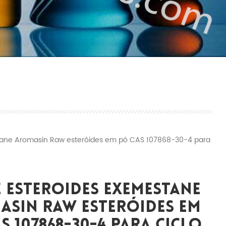
tane Aromasin Raw esteróides em pó CAS 107868-30-4 para
 Esteróides Exemestane
asin Raw Esteróides Em
S 107868-30-4 Para Ciclo