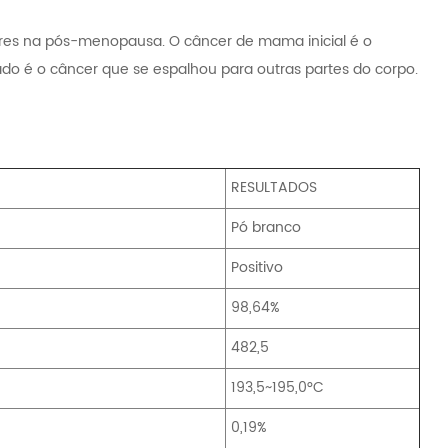
res na pós-menopausa. O câncer de mama inicial é o
 é o câncer que se espalhou para outras partes do corpo.
RESULTADOS
Pó branco
Positivo
98,64%
482,5
193,5~195,0°C
0,19%