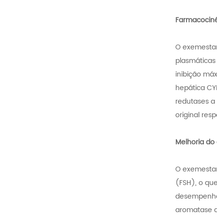
Farmacociné
O exemestan
plasmáticas
inibição má
hepática CY
redutases a
original res
Melhoria d
O exemestan
(FSH), o qu
desempenho.
aromatase d