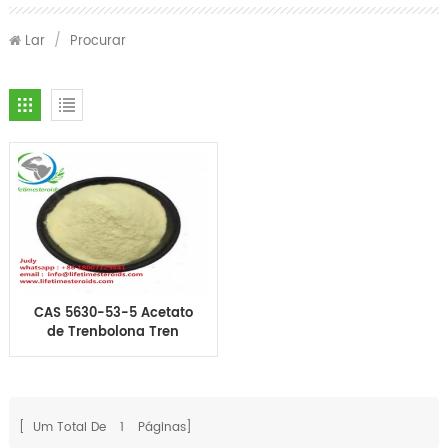
Lar
/
Procurar
CAS 5630-53-5 Acetato
de Trenbolona Tren
Ace Aumento Muscular
Trenbolona Esteróide
em Pó Perda de
Gordura
[ Um Total De
1
Páginas]